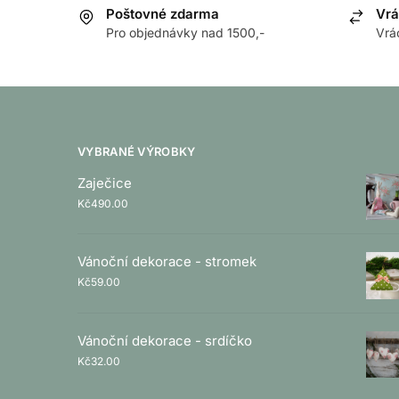
Poštovné zdarma
Vrá
Pro objednávky nad 1500,-
Vrá
VYBRANÉ VÝROBKY
Zaječice
Kč
490.00
Vánoční dekorace - stromek
Kč
59.00
Vánoční dekorace - srdíčko
Kč
32.00