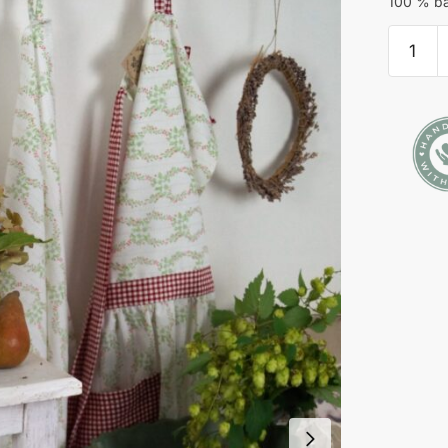
100 % ba
Středov
ubrus
množstv