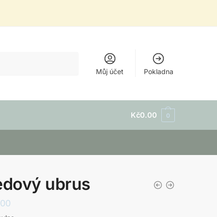
Můj účet
Pokladna
Kč
0.00
0
edový ubrus
.00