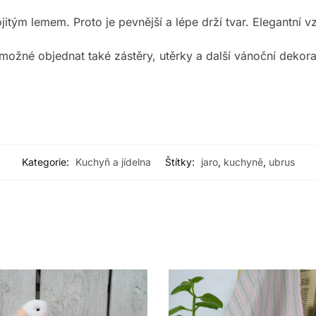
tým lemem. Proto je pevnější a lépe drží tvar. Elegantní v
e možné objednat také zástěry, utěrky a další vánoční dekor
Kategorie:
Kuchyň a jídelna
Štítky:
jaro
,
kuchyně
,
ubrus