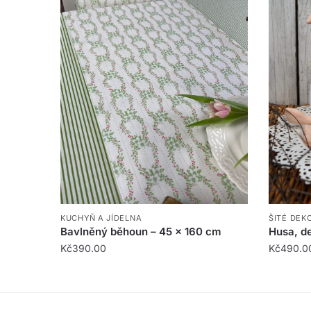
KUCHYŇ A JÍDELNA
ŠITÉ DEK
Bavlněný běhoun – 45 x 160 cm
Husa, d
Kč
390.00
Kč
490.0