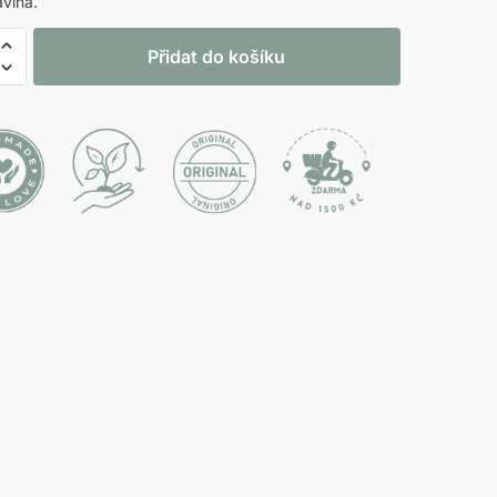
vlna.
ý
Přidat do košíku
í