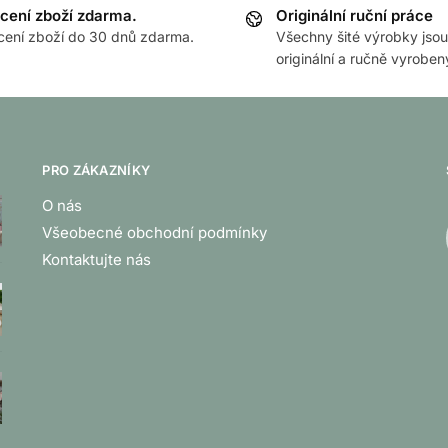
cení zboží zdarma.
Originální ruční práce
cení zboží do 30 dnů zdarma.
Všechny šité výrobky jsou
originální a ručně vyroben
PRO ZÁKAZNÍKY
O nás
Všeobecné obchodní podmínky
Kontaktujte nás