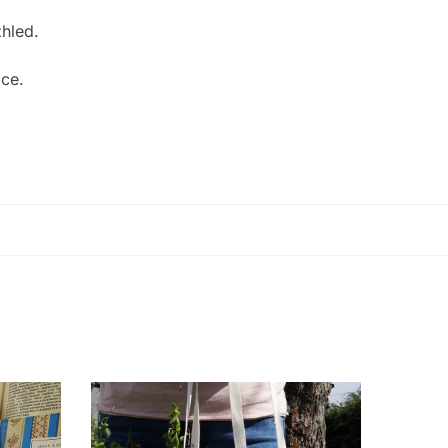
zhled.
ace.