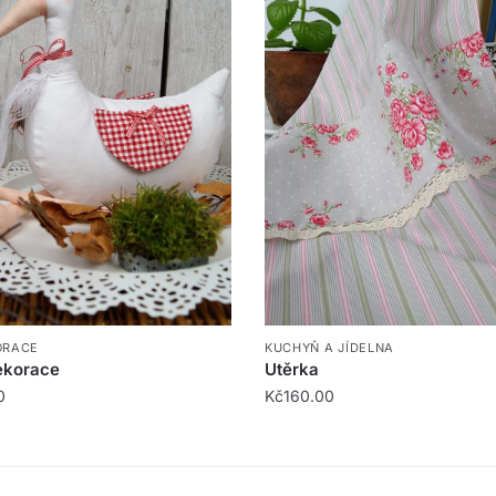
KUCHYŇ A JÍDELNA
ORACE
Utěrka
ekorace
Kč
160.00
0