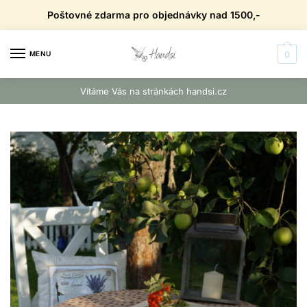
Skip
Skip
Poštovné zdarma pro objednávky nad 1500,-
to
to
navigation
content
MENU
0
Vítáme Vás na stránkách handsi.cz