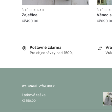
ŠITÉ DEKORACE
ŠITÉ DEK
Zaječice
Věnec s
Kč
490.00
Kč
690.0
Poštovné zdarma
Vrá
Pro objednávky nad 1500,-
Vrá
VYBRANÉ VÝROBKY
Látková taška
Kč
350.00