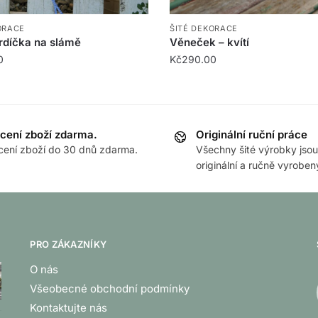
ORACE
ŠITÉ DEKORACE
rdíčka na slámě
Věneček – kvítí
0
Kč
290.00
cení zboží zdarma.
Originální ruční práce
cení zboží do 30 dnů zdarma.
Všechny šité výrobky jsou
originální a ručně vyroben
PRO ZÁKAZNÍKY
O nás
Všeobecné obchodní podmínky
Kontaktujte nás