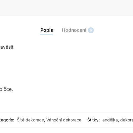
Popis
Hodnocení
0
avěsit.
bičce.
tegorie:
Šité dekorace
,
Vánoční dekorace
Štítky:
andělka
,
dekor