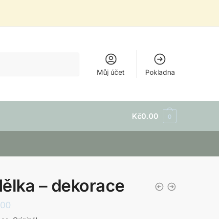
Můj účet
Pokladna
Kč
0.00
0
ělka – dekorace
.00