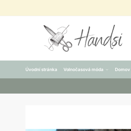
Skip
Skip
to
to
navigation
content
Úvodní stránka
Volnočasová móda
Domov