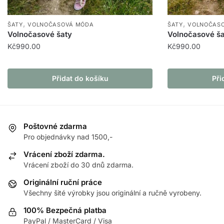
,
,
ŠATY
VOLNOČASOVÁ MÓDA
ŠATY
VOLNOČAS
Volnočasové šaty
Volnočasové ša
Kč
990.00
Kč
990.00
Přidat do košíku
Při
Poštovné zdarma
Pro objednávky nad 1500,-
Vrácení zboží zdarma.
Vrácení zboží do 30 dnů zdarma.
Originální ruční práce
Všechny šité výrobky jsou originální a ručně vyrobeny.
100% Bezpečná platba
PayPal / MasterCard / Visa