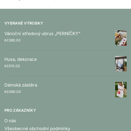
VYBRANÉ VÝROBKY
Vánoční středový ubrus „PERNÍČKY“
Kč
390.00
Husa, dekorace
Kč
510.00
Dámská zástěra
Kč
490.00
PRO ZÁKAZNÍKY
O nás
Všeobecné obchodní podmínky