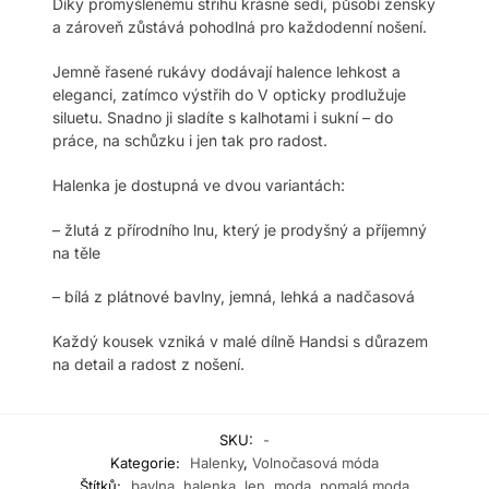
Díky promyšlenému střihu krásně sedí, působí žensky
a zároveň zůstává pohodlná pro každodenní nošení.
Jemně řasené rukávy dodávají halence lehkost a
eleganci, zatímco výstřih do V opticky prodlužuje
siluetu. Snadno ji sladíte s kalhotami i sukní – do
práce, na schůzku i jen tak pro radost.
Halenka je dostupná ve dvou variantách:
– žlutá z přírodního lnu, který je prodyšný a příjemný
na těle
– bílá z plátnové bavlny, jemná, lehká a nadčasová
Každý kousek vzniká v malé dílně Handsi s důrazem
na detail a radost z nošení.
SKU:
-
Kategorie:
Halenky
,
Volnočasová móda
Štítků:
bavlna
,
halenka
,
len
,
moda
,
pomalá moda