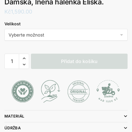
Dámská, lněná halenka Eliška.
Kč
1,590.00
Velikost
Dámská,
Přidat do košíku
lněná
halenka
Eliška.
množství
MATERIÁL
ÚDRŽBA