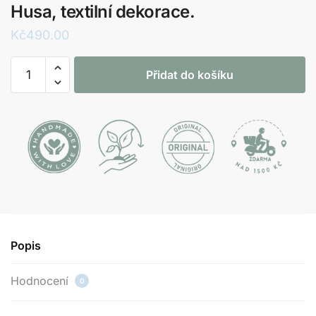
Husa, textilní dekorace.
Kč
490.00
Husa,
Přidat do košíku
textilní
dekorace.
množství
Popis
Hodnocení
0