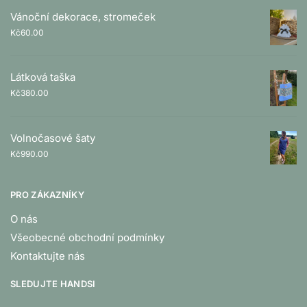
Vánoční dekorace, stromeček
Kč
60.00
Látková taška
Kč
380.00
Volnočasové šaty
Kč
990.00
PRO ZÁKAZNÍKY
O nás
Všeobecné obchodní podmínky
Kontaktujte nás
SLEDUJTE HANDSI