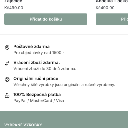
Zaječice
Andělka – deko
Kč
490.00
Kč
490.00
Přidat do košíku
Při
Poštovné zdarma
Pro objednávky nad 1500,-
Vrácení zboží zdarma.
Vrácení zboží do 30 dnů zdarma.
Originální ruční práce
Všechny šité výrobky jsou originální a ručně vyrobeny.
100% Bezpečná platba
PayPal / MasterCard / Visa
VYBRANÉ VÝROBKY