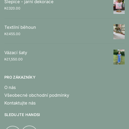
Slepice - jarní dekorace
Kč
320.00
Textilní běhoun
Kč
455.00
Vázací šaty
Kč
1,550.00
PRO ZÁKAZNÍKY
O nás
Všeobecné obchodní podmínky
Kontaktujte nás
SLEDUJTE HANDSI