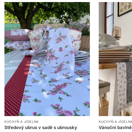
KUCHYŇ A JÍDELNA
KUCHYŇ A JÍDELN
Středový ubrus v sadě s ubrousky
Vánoční bavln