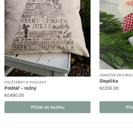
VÁNOČNÍ DEKORA
Slepička
POLŠTÁŘKY A POVLAKY
Polštář – režný
Kč
250.00
Kč
490.00
Přidat do košíku
Při