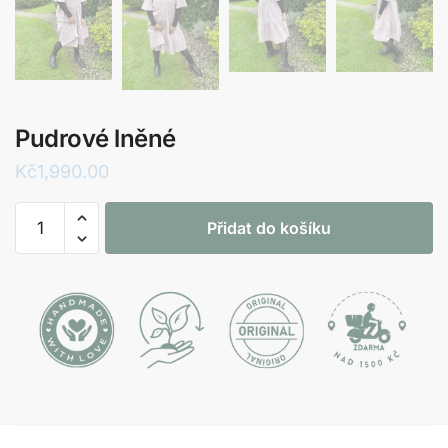
Pudrové lněné
Kč
1,990.00
Pudrové
Přidat do košíku
lněné
množství