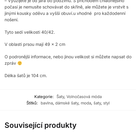
– Využijete je od jara do podzimu. S příchodem chladnějšího
počasí je nemusíte schovávat do skříně, ale můžete je vrstvit s
jinými kousky oděvu a vyšší obuví.u vhodné pro každodenní
nošení.
Tyto sedí velikosti 40/42.
V oblasti prsou mají 49 x 2 cm
O podronější informace, nebo jinou velikost si můžete napsat do
zpráv
Délka šatů je 104 cm.
Kategorie:
Šaty
,
Volnočasová móda
Štítků:
bavlna
,
dámské šaty
,
moda
,
šaty
,
styl
Související produkty