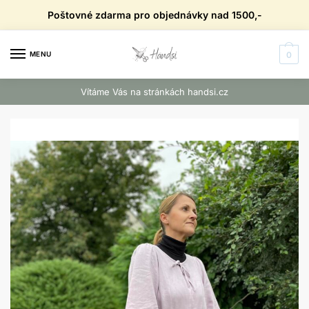
Skip
Skip
Poštovné zdarma pro objednávky nad 1500,-
to
to
navigation
content
MENU
0
Vítáme Vás na stránkách handsi.cz