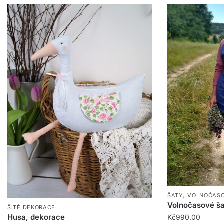
,
ŠATY
VOLNOČAS
Volnočasové ša
ŠITÉ DEKORACE
Husa, dekorace
Kč
990.00