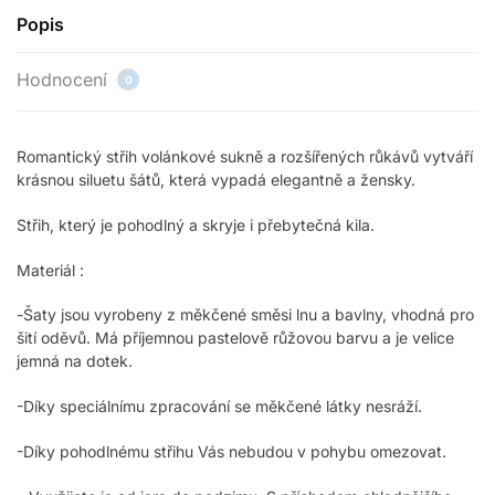
Popis
Hodnocení
0
Romantický střih volánkové sukně a rozšířených růkávů vytváří
krásnou siluetu šátů, která vypadá elegantně a žensky.
Střih, který je pohodlný a skryje i přebytečná kila.
Materiál :
-Šaty jsou vyrobeny z měkčené směsi lnu a bavlny, vhodná pro
šití oděvů. Má příjemnou pastelově růžovou barvu a je velice
jemná na dotek.
-Díky speciálnímu zpracování se měkčené látky nesráží.
-Díky pohodlnému střihu Vás nebudou v pohybu omezovat.