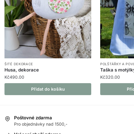
POLŠTÁŘKY A POV
ŠITÉ DEKORACE
Taška s motýlk
Husa, dekorace
Kč
320.00
Kč
490.00
Přidat do košíku
Při
Poštovné zdarma
Pro objednávky nad 1500,-