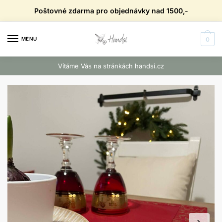
Skip
Skip
Poštovné zdarma pro objednávky nad 1500,-
to
to
navigation
content
MENU
0
Vítáme Vás na stránkách handsi.cz