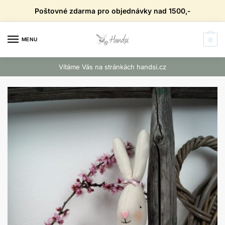
Skip
Skip
Poštovné zdarma pro objednávky nad 1500,-
to
to
navigation
content
MENU
0
Vítáme Vás na stránkách handsi.cz