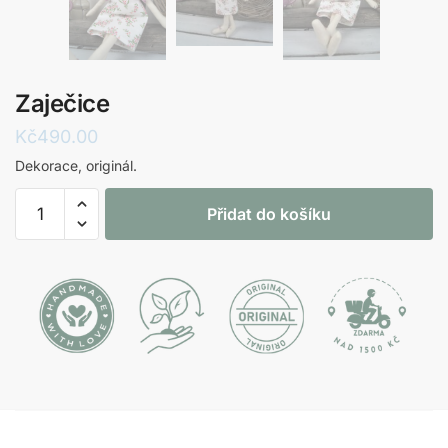
Zaječice
Kč
490.00
Dekorace, originál.
Zaječice
Přidat do košíku
množství