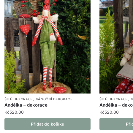
,
,
ŠITÉ DEKORACE
VÁNOČNÍ DEKORACE
ŠITÉ DEKORACE
Andělka – dekorace
Andělka – deko
Kč
520.00
Kč
520.00
Přidat do košíku
Při